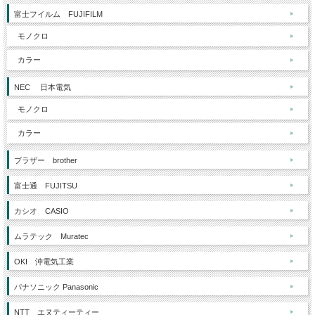
富士フイルム FUJIFILM
モノクロ
カラー
NEC 日本電気
モノクロ
カラー
ブラザー brother
富士通 FUJITSU
カシオ CASIO
ムラテック Muratec
OKI 沖電気工業
パナソニック Panasonic
NTT エヌティーティー