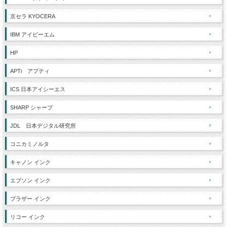
京セラ KYOCERA
IBM アイビーエム
HP
APTi アプティ
ICS 日本アイシーエス
SHARP シャープ
JDL 日本デジタル研究所
コニカミノルタ
キャノン インク
エプソン インク
ブラザー インク
リコー インク