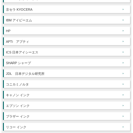
京セラ KYOCERA
IBM アイビーエム
HP
APTi アプティ
ICS 日本アイシーエス
SHARP シャープ
JDL 日本デジタル研究所
コニカミノルタ
キャノン インク
エプソン インク
ブラザー インク
リコー インク