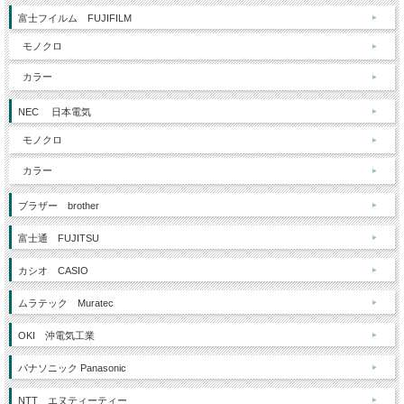
富士フイルム FUJIFILM
モノクロ
カラー
NEC 日本電気
モノクロ
カラー
ブラザー brother
富士通 FUJITSU
カシオ CASIO
ムラテック Muratec
OKI 沖電気工業
パナソニック Panasonic
NTT エヌティーティー