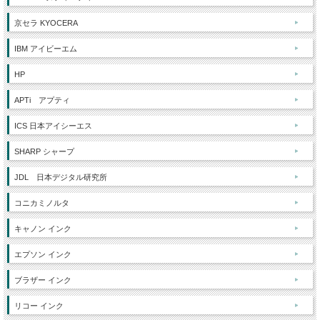
京セラ KYOCERA
IBM アイビーエム
HP
APTi アプティ
ICS 日本アイシーエス
SHARP シャープ
JDL 日本デジタル研究所
コニカミノルタ
キャノン インク
エプソン インク
ブラザー インク
リコー インク