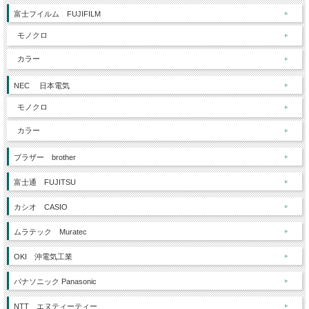
富士フイルム FUJIFILM
モノクロ
カラー
NEC 日本電気
モノクロ
カラー
ブラザー brother
富士通 FUJITSU
カシオ CASIO
ムラテック Muratec
OKI 沖電気工業
パナソニック Panasonic
NTT エヌティーティー