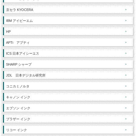
京セラ KYOCERA
IBM アイビーエム
HP
APTi アプティ
ICS 日本アイシーエス
SHARP シャープ
JDL 日本デジタル研究所
コニカミノルタ
キャノン インク
エプソン インク
ブラザー インク
リコー インク