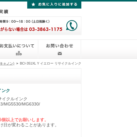
n(キャノン)
>
BCI-351XL Y イエロー リサイクルインク
ルインク
 リサイクルインク
/MG5530/MG6330/
6個以上でお願いします。
け日が変わることがあります。