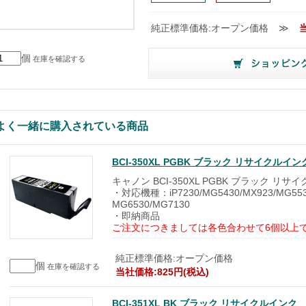
純正標準価格:オープン価格
≫
個
在庫を確認する
よく一緒に購入されている商品
BCI-350XL PGBK ブラック リサイクルイン
キャノン BCI-350XL PGBK ブラック リサ
・対応機種：iP7230/MG5430/MX923/MG553
MG6530/MG7130
・即納商品
ご注文につきましては各色合わせて6個以上
純正標準価格:オープン価格
個
在庫を確認する
当社価格:825円(税込)
BCI-351XL BK ブラック リサイクルインク