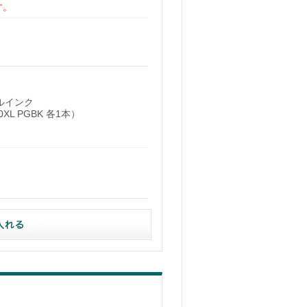
す。
クルインク
50XL PGBK 各1本）