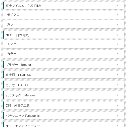
富士フイルム FUJIFILM
モノクロ
カラー
NEC 日本電気
モノクロ
カラー
ブラザー brother
富士通 FUJITSU
カシオ CASIO
ムラテック Muratec
OKI 沖電気工業
パナソニック Panasonic
NTT エヌティーティー