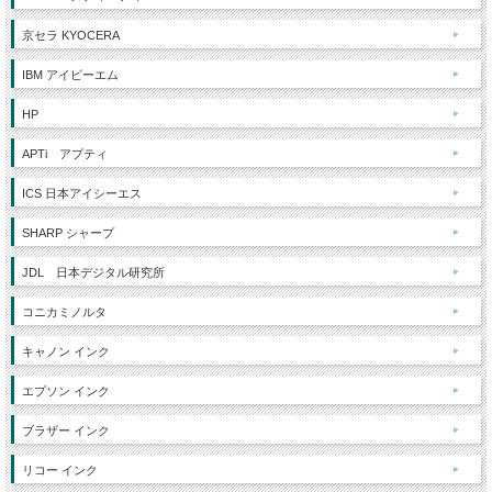
京セラ KYOCERA
IBM アイビーエム
HP
APTi アプティ
ICS 日本アイシーエス
SHARP シャープ
JDL 日本デジタル研究所
コニカミノルタ
キャノン インク
エプソン インク
ブラザー インク
リコー インク