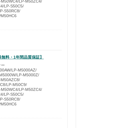
-M50WC4/LP-M50ZC4/
4/LP-S50C5/
LP-S50RC8/
PM50HC6
送料無料・1年間品質保証】
ナー
0AW/LP-M5000AZ/
M5000W/LP-M5000Z/
-M50AZC8/
C8/LP-M50C9/
-M50WC4/LP-M50ZC4/
4/LP-S50C5/
LP-S50RC8/
PM50HC6