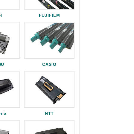
H
FUJIFILM
SU
CASIO
nic
NTT