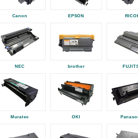
Canon
EPSON
RICO
NEC
brother
FUJIT
Muratec
OKI
Panaso