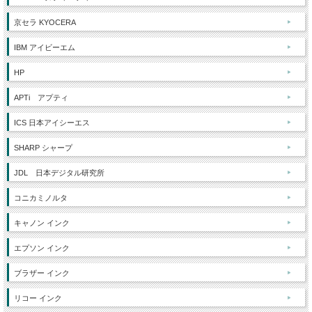
京セラ KYOCERA
IBM アイビーエム
HP
APTi アプティ
ICS 日本アイシーエス
SHARP シャープ
JDL 日本デジタル研究所
コニカミノルタ
キャノン インク
エプソン インク
ブラザー インク
リコー インク