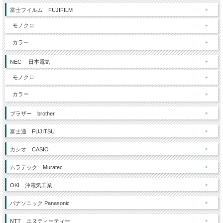
富士フイルム FUJIFILM
モノクロ
カラー
NEC 日本電気
モノクロ
カラー
ブラザー brother
富士通 FUJITSU
カシオ CASIO
ムラテック Muratec
OKI 沖電気工業
パナソニック Panasonic
NTT エヌティーティー