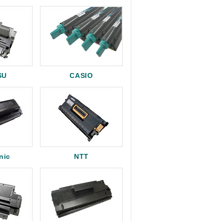
SU
CASIO
nic
NTT