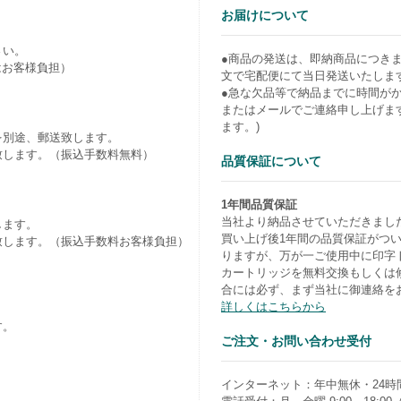
お届けについて
さい。
●商品の発送は、即納商品につき
はお客様負担）
文で宅配便にて当日発送いたしま
●急な欠品等で納品までに時間が
またはメールでご連絡申し上げま
ます。)
を別途、郵送致します。
致します。（振込手数料無料）
品質保証について
1年間品質保証
当社より納品させていただきまし
します。
買い上げ後1年間の品質保証がつ
致します。（振込手数料お客様負担）
りますが、万が一ご使用中に印字
カートリッジを無料交換もしくは
合には必ず、まず当社に御連絡を
詳しくはこちらから
す。
ご注文・お問い合わせ受付
）
インターネット：年中無休・24時