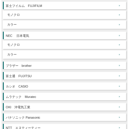
富士フイルム FUJIFILM
モノクロ
カラー
NEC 日本電気
モノクロ
カラー
ブラザー brother
富士通 FUJITSU
カシオ CASIO
ムラテック Muratec
OKI 沖電気工業
パナソニック Panasonic
NTT エヌティーティー