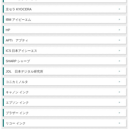
京セラ KYOCERA
IBM アイビーエム
HP
APTi アプティ
ICS 日本アイシーエス
SHARP シャープ
JDL 日本デジタル研究所
コニカミノルタ
キャノン インク
エプソン インク
ブラザー インク
リコー インク