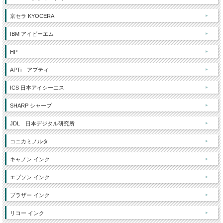
京セラ KYOCERA
IBM アイビーエム
HP
APTi アプティ
ICS 日本アイシーエス
SHARP シャープ
JDL 日本デジタル研究所
コニカミノルタ
キャノン インク
エプソン インク
ブラザー インク
リコー インク