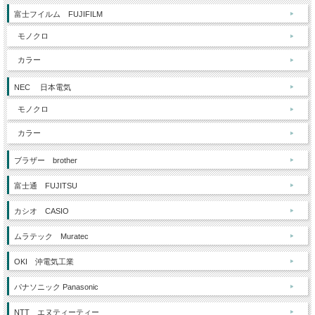
富士フイルム FUJIFILM
モノクロ
カラー
NEC 日本電気
モノクロ
カラー
ブラザー brother
富士通 FUJITSU
カシオ CASIO
ムラテック Muratec
OKI 沖電気工業
パナソニック Panasonic
NTT エヌティーティー