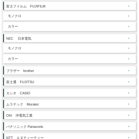
富士フイルム FUJIFILM
モノクロ
カラー
NEC 日本電気
モノクロ
カラー
ブラザー brother
富士通 FUJITSU
カシオ CASIO
ムラテック Muratec
OKI 沖電気工業
パナソニック Panasonic
NTT エヌティーティー