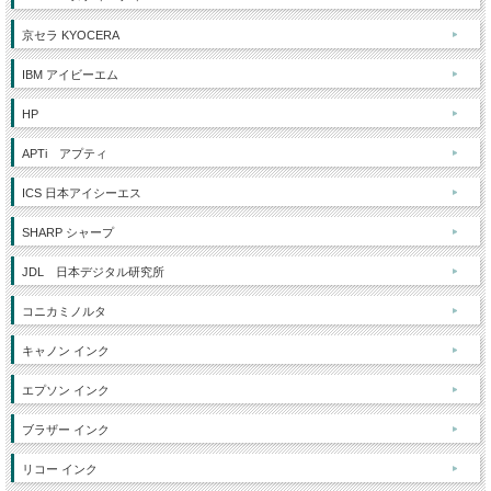
京セラ KYOCERA
IBM アイビーエム
HP
APTi アプティ
ICS 日本アイシーエス
SHARP シャープ
JDL 日本デジタル研究所
コニカミノルタ
キャノン インク
エプソン インク
ブラザー インク
リコー インク