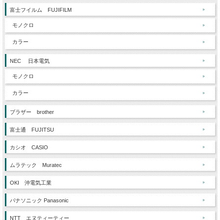
富士フイルム FUJIFILM
モノクロ
カラー
NEC 日本電気
モノクロ
カラー
ブラザー brother
富士通 FUJITSU
カシオ CASIO
ムラテック Muratec
OKI 沖電気工業
パナソニック Panasonic
NTT エヌティーティー