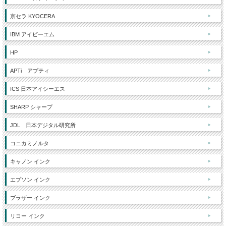
京セラ KYOCERA
IBM アイビーエム
HP
APTi アプティ
ICS 日本アイシーエス
SHARP シャープ
JDL 日本デジタル研究所
コニカミノルタ
キャノン インク
エプソン インク
ブラザー インク
リコー インク