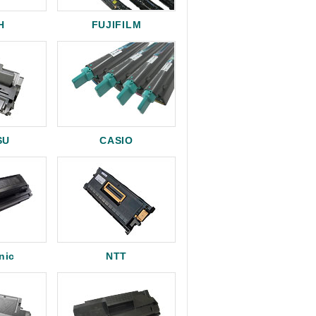
H
FUJIFILM
SU
CASIO
nic
NTT