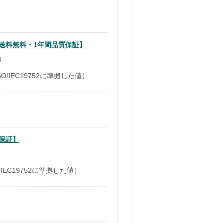
）【送料無料・1年間品質保証】
り）
O/IEC19752に準拠した値）
質保証】
IEC19752に準拠した値）