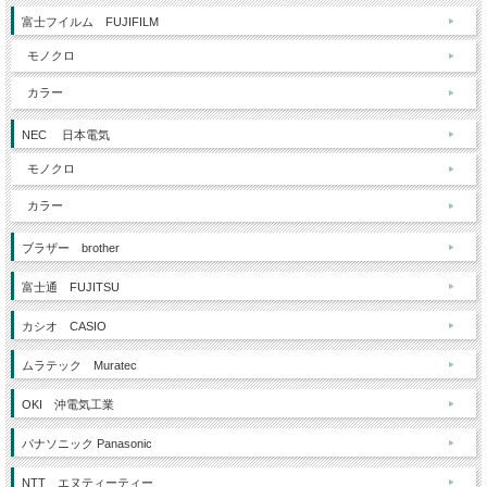
富士フイルム FUJIFILM
モノクロ
カラー
NEC 日本電気
モノクロ
カラー
ブラザー brother
富士通 FUJITSU
カシオ CASIO
ムラテック Muratec
OKI 沖電気工業
パナソニック Panasonic
NTT エヌティーティー