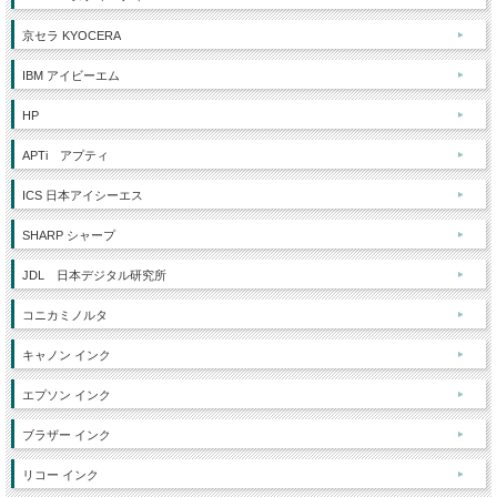
京セラ KYOCERA
IBM アイビーエム
HP
APTi アプティ
ICS 日本アイシーエス
SHARP シャープ
JDL 日本デジタル研究所
コニカミノルタ
キャノン インク
エプソン インク
ブラザー インク
リコー インク