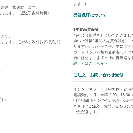
ます。)
を別途、郵送致します。
致します。（振込手数料無料）
品質保証について
1年間品質保証
当社より納品させていただきまし
します。
買い上げ後1年間の品質保証がつ
致します。（振込手数料お客様負担）
りますが、万が一ご使用中に印字
カートリッジを無料交換もしくは
合には必ず、まず当社に御連絡を
詳しくはこちらから
す。
ご注文・お問い合わせ受付
）
インターネット：年中無休・24時
電話受付：月～金曜 9:00～18:0
です。
0120-460-400 ※つながらない場合は0
※休日のご注文・お問い合わせに
いただきます。