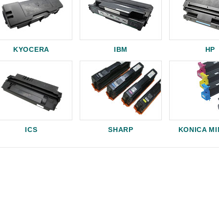
KYOCERA
IBM
HP
ICS
SHARP
KONICA M