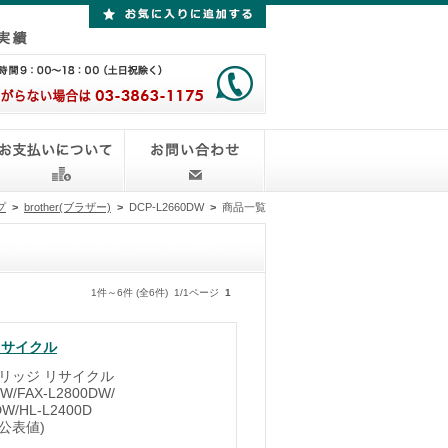
プ
>
brother(ブラザー)
>
DCP-L2660DW
>
商品一覧
1件～6件 (全6件) 1/1ページ
1
リサイクル
トリッジ リサイクル
/FAX-L2800DW/
DW/HL-L2400D
1公表値)