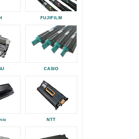
H
FUJIFILM
SU
CASIO
nic
NTT