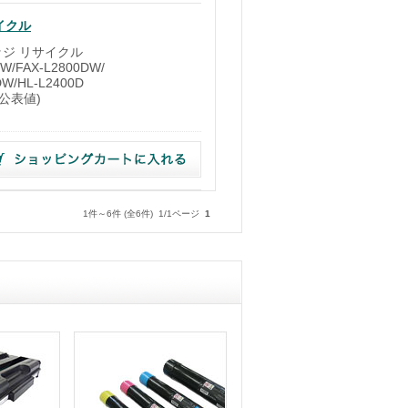
イクル
ッジ リサイクル
/FAX-L2800DW/
DW/HL-L2400D
1公表値)
1件～6件 (全6件) 1/1ページ
1