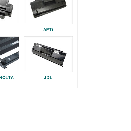
APTi
INOLTA
JDL