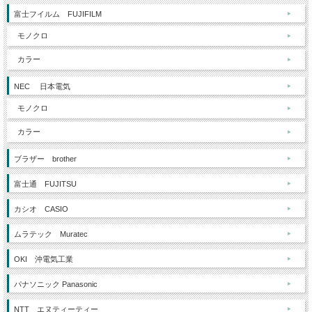
富士フイルム FUJIFILM
モノクロ
カラー
NEC 日本電気
モノクロ
カラー
ブラザー brother
富士通 FUJITSU
カシオ CASIO
ムラテック Muratec
OKI 沖電気工業
パナソニック Panasonic
NTT エヌティーティー