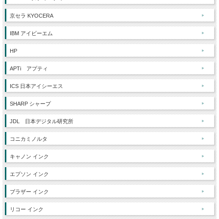
京セラ KYOCERA
IBM アイビーエム
HP
APTi アプティ
ICS 日本アイシーエス
SHARP シャープ
JDL 日本デジタル研究所
コニカミノルタ
キャノン インク
エプソン インク
ブラザー インク
リコー インク