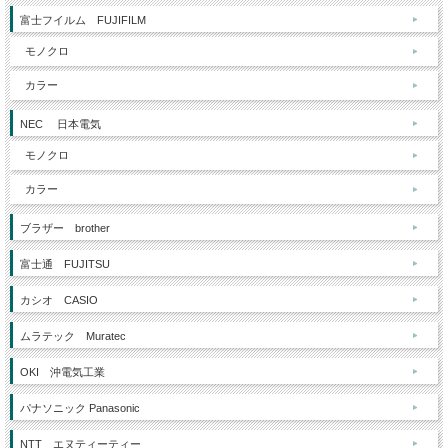
富士フイルム FUJIFILM
モノクロ
カラー
NEC 日本電気
モノクロ
カラー
ブラザー brother
富士通 FUJITSU
カシオ CASIO
ムラテック Muratec
OKI 沖電気工業
パナソニック Panasonic
NTT エヌティーティー