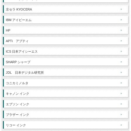
京セラ KYOCERA
IBM アイビーエム
HP
APTi アプティ
ICS 日本アイシーエス
SHARP シャープ
JDL 日本デジタル研究所
コニカミノルタ
キャノン インク
エプソン インク
ブラザー インク
リコー インク