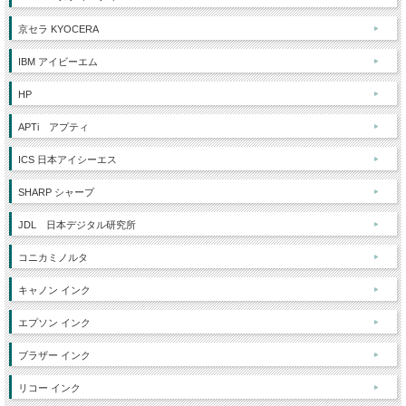
京セラ KYOCERA
IBM アイビーエム
HP
APTi アプティ
ICS 日本アイシーエス
SHARP シャープ
JDL 日本デジタル研究所
コニカミノルタ
キャノン インク
エプソン インク
ブラザー インク
リコー インク