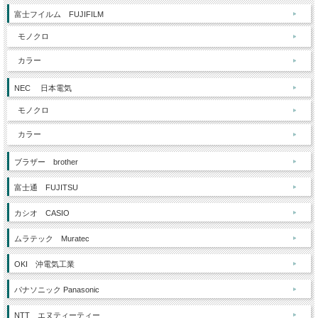
富士フイルム FUJIFILM
モノクロ
カラー
NEC 日本電気
モノクロ
カラー
ブラザー brother
富士通 FUJITSU
カシオ CASIO
ムラテック Muratec
OKI 沖電気工業
パナソニック Panasonic
NTT エヌティーティー