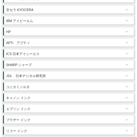
京セラ KYOCERA
IBM アイビーエム
HP
APTi アプティ
ICS 日本アイシーエス
SHARP シャープ
JDL 日本デジタル研究所
コニカミノルタ
キャノン インク
エプソン インク
ブラザー インク
リコー インク