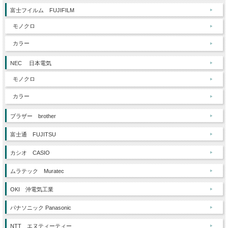
富士フイルム FUJIFILM
モノクロ
カラー
NEC 日本電気
モノクロ
カラー
ブラザー brother
富士通 FUJITSU
カシオ CASIO
ムラテック Muratec
OKI 沖電気工業
パナソニック Panasonic
NTT エヌティーティー