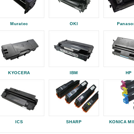
Muratec
OKI
Panaso
KYOCERA
IBM
HP
ICS
SHARP
KONICA M