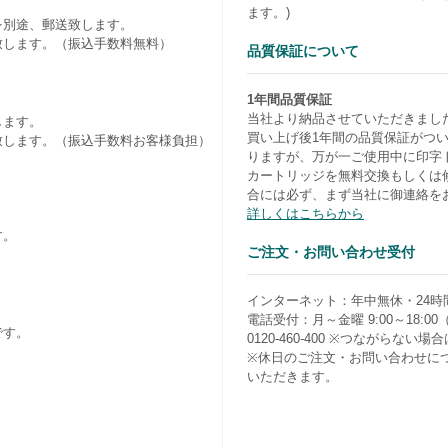
ます。)
を別途、郵送致します。
致します。（振込手数料無料）
品質保証について
1年間品質保証
当社より納品させていただきまし
します。
買い上げ後1年間の品質保証がつ
致します。（振込手数料お客様負担）
りますが、万が一ご使用中に印字
カートリッジを無料交換もしくは
合には必ず、まず当社に御連絡を
詳しくはこちらから
す。
ご注文・お問い合わせ受付
）
インターネット：年中無休・24時
電話受付：月～金曜 9:00～18:0
です。
0120-460-400 ※つながらない場合は0
※休日のご注文・お問い合わせに
いただきます。