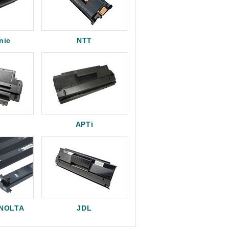
nic
NTT
APTi
INOLTA
JDL