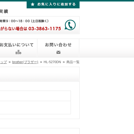
トップ
>
brother(ブラザー)
>
HL-5270DN
>
商品一覧