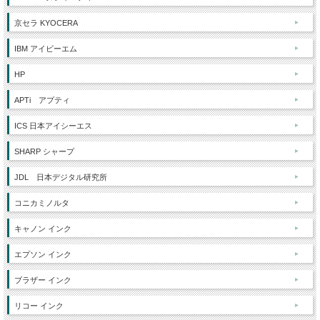
京セラ KYOCERA
IBM アイビーエム
HP
APTi アプティ
ICS 日本アイシーエス
SHARP シャープ
JDL 日本デジタル研究所
コニカミノルタ
キャノン インク
エプソン インク
ブラザー インク
リコー インク