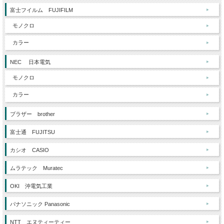
富士フイルム FUJIFILM
モノクロ
カラー
NEC 日本電気
モノクロ
カラー
ブラザー brother
富士通 FUJITSU
カシオ CASIO
ムラテック Muratec
OKI 沖電気工業
パナソニック Panasonic
NTT エヌティーティー