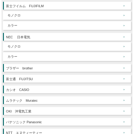
富士フイルム FUJIFILM
モノクロ
カラー
NEC 日本電気
モノクロ
カラー
ブラザー brother
富士通 FUJITSU
カシオ CASIO
ムラテック Muratec
OKI 沖電気工業
パナソニック Panasonic
NTT エヌティーティー