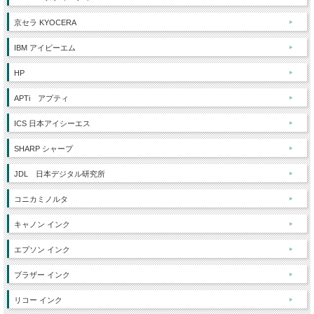
京セラ KYOCERA
IBM アイビーエム
HP
APTi アプティ
ICS 日本アイシーエス
SHARP シャープ
JDL 日本デジタル研究所
コニカミノルタ
キャノン インク
エプソン インク
ブラザー インク
リコー インク