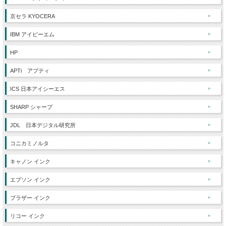
京セラ KYOCERA
IBM アイビーエム
HP
APTi アプティ
ICS 日本アイシーエス
SHARP シャープ
JDL 日本デジタル研究所
コニカミノルタ
キャノン インク
エプソン インク
ブラザー インク
リコー インク