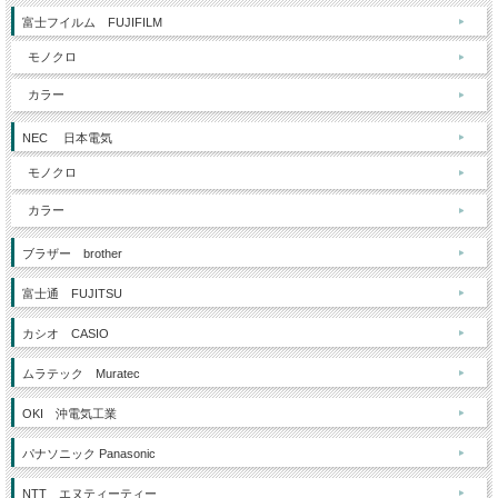
富士フイルム FUJIFILM
モノクロ
カラー
NEC 日本電気
モノクロ
カラー
ブラザー brother
富士通 FUJITSU
カシオ CASIO
ムラテック Muratec
OKI 沖電気工業
パナソニック Panasonic
NTT エヌティーティー