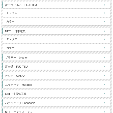
富士フイルム FUJIFILM
モノクロ
カラー
NEC 日本電気
モノクロ
カラー
ブラザー brother
富士通 FUJITSU
カシオ CASIO
ムラテック Muratec
OKI 沖電気工業
パナソニック Panasonic
NTT エヌティーティー