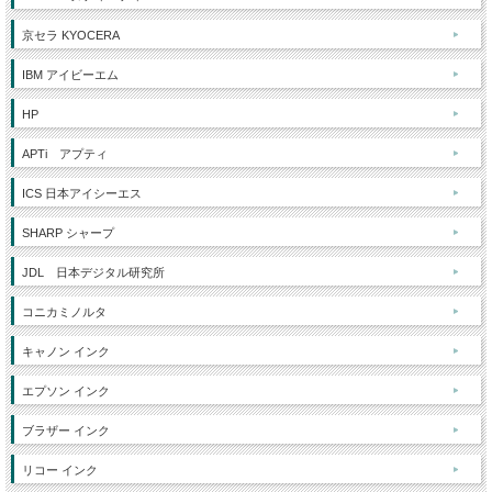
京セラ KYOCERA
IBM アイビーエム
HP
APTi アプティ
ICS 日本アイシーエス
SHARP シャープ
JDL 日本デジタル研究所
コニカミノルタ
キャノン インク
エプソン インク
ブラザー インク
リコー インク