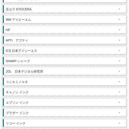
京セラ KYOCERA
IBM アイビーエム
HP
APTi アプティ
ICS 日本アイシーエス
SHARP シャープ
JDL 日本デジタル研究所
コニカミノルタ
キャノン インク
エプソン インク
ブラザー インク
リコー インク