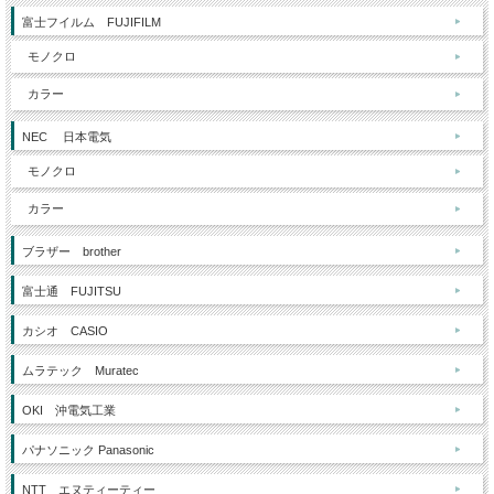
富士フイルム FUJIFILM
モノクロ
カラー
NEC 日本電気
モノクロ
カラー
ブラザー brother
富士通 FUJITSU
カシオ CASIO
ムラテック Muratec
OKI 沖電気工業
パナソニック Panasonic
NTT エヌティーティー