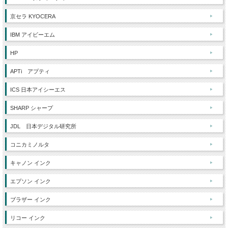
京セラ KYOCERA
IBM アイビーエム
HP
APTi アプティ
ICS 日本アイシーエス
SHARP シャープ
JDL 日本デジタル研究所
コニカミノルタ
キャノン インク
エプソン インク
ブラザー インク
リコー インク