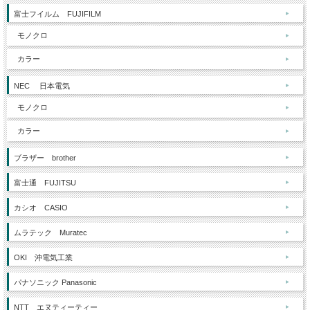
富士フイルム FUJIFILM
モノクロ
カラー
NEC 日本電気
モノクロ
カラー
ブラザー brother
富士通 FUJITSU
カシオ CASIO
ムラテック Muratec
OKI 沖電気工業
パナソニック Panasonic
NTT エヌティーティー