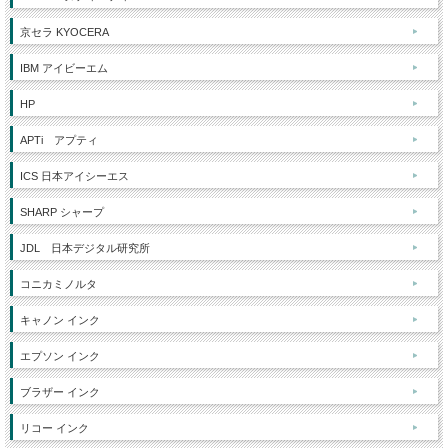
京セラ KYOCERA
IBM アイビーエム
HP
APTi アプティ
ICS 日本アイシーエス
SHARP シャープ
JDL 日本デジタル研究所
コニカミノルタ
キャノン インク
エプソン インク
ブラザー インク
リコー インク