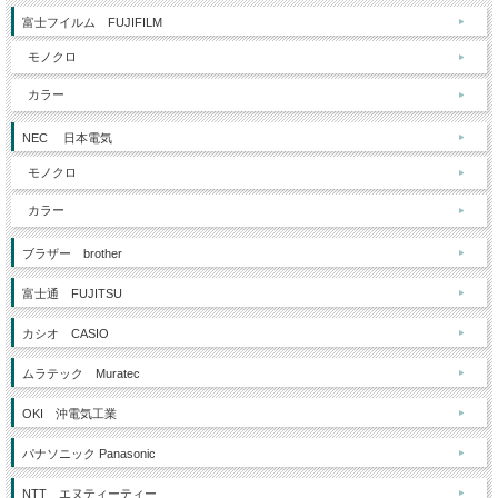
富士フイルム FUJIFILM
モノクロ
カラー
NEC 日本電気
モノクロ
カラー
ブラザー brother
富士通 FUJITSU
カシオ CASIO
ムラテック Muratec
OKI 沖電気工業
パナソニック Panasonic
NTT エヌティーティー