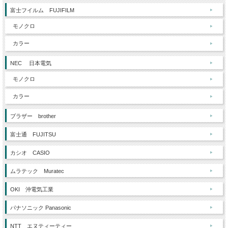
富士フイルム FUJIFILM
モノクロ
カラー
NEC 日本電気
モノクロ
カラー
ブラザー brother
富士通 FUJITSU
カシオ CASIO
ムラテック Muratec
OKI 沖電気工業
パナソニック Panasonic
NTT エヌティーティー