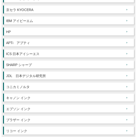
京セラ KYOCERA
IBM アイビーエム
HP
APTi アプティ
ICS 日本アイシーエス
SHARP シャープ
JDL 日本デジタル研究所
コニカミノルタ
キャノン インク
エプソン インク
ブラザー インク
リコー インク