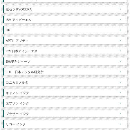
京セラ KYOCERA
IBM アイビーエム
HP
APTi アプティ
ICS 日本アイシーエス
SHARP シャープ
JDL 日本デジタル研究所
コニカミノルタ
キャノン インク
エプソン インク
ブラザー インク
リコー インク