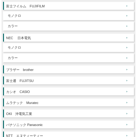
富士フイルム FUJIFILM
モノクロ
カラー
NEC 日本電気
モノクロ
カラー
ブラザー brother
富士通 FUJITSU
カシオ CASIO
ムラテック Muratec
OKI 沖電気工業
パナソニック Panasonic
NTT エヌティーティー