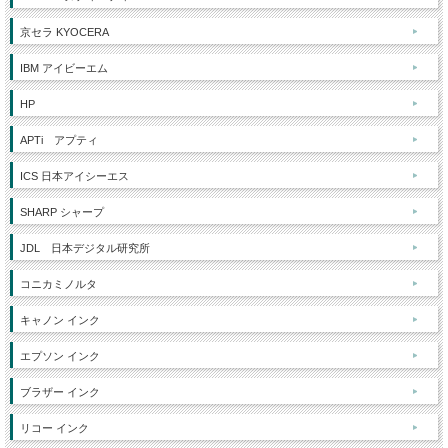
京セラ KYOCERA
IBM アイビーエム
HP
APTi アプティ
ICS 日本アイシーエス
SHARP シャープ
JDL 日本デジタル研究所
コニカミノルタ
キャノン インク
エプソン インク
ブラザー インク
リコー インク