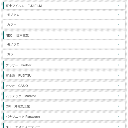
富士フイルム FUJIFILM
モノクロ
カラー
NEC 日本電気
モノクロ
カラー
ブラザー brother
富士通 FUJITSU
カシオ CASIO
ムラテック Muratec
OKI 沖電気工業
パナソニック Panasonic
NTT エヌティーティー