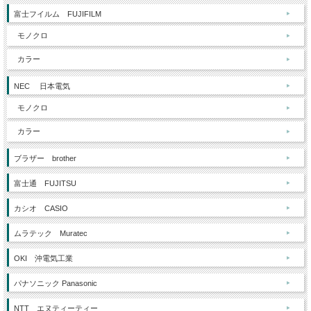
富士フイルム FUJIFILM
モノクロ
カラー
NEC 日本電気
モノクロ
カラー
ブラザー brother
富士通 FUJITSU
カシオ CASIO
ムラテック Muratec
OKI 沖電気工業
パナソニック Panasonic
NTT エヌティーティー