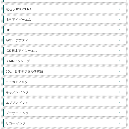
京セラ KYOCERA
IBM アイビーエム
HP
APTi アプティ
ICS 日本アイシーエス
SHARP シャープ
JDL 日本デジタル研究所
コニカミノルタ
キャノン インク
エプソン インク
ブラザー インク
リコー インク