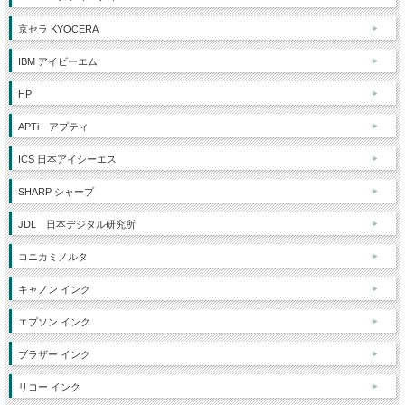
京セラ KYOCERA
IBM アイビーエム
HP
APTi アプティ
ICS 日本アイシーエス
SHARP シャープ
JDL 日本デジタル研究所
コニカミノルタ
キャノン インク
エプソン インク
ブラザー インク
リコー インク