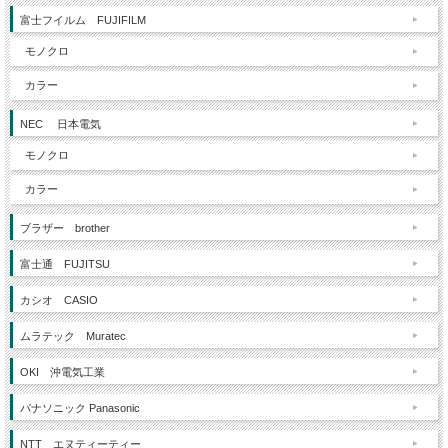
富士フイルム FUJIFILM
モノクロ
カラー
NEC 日本電気
モノクロ
カラー
ブラザー brother
富士通 FUJITSU
カシオ CASIO
ムラテック Muratec
OKI 沖電気工業
パナソニック Panasonic
NTT エヌティーティー