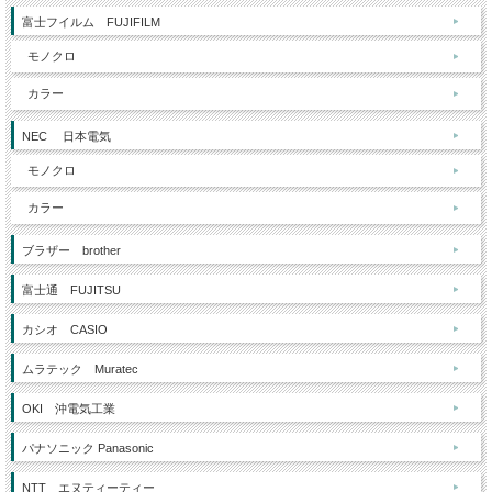
富士フイルム FUJIFILM
モノクロ
カラー
NEC 日本電気
モノクロ
カラー
ブラザー brother
富士通 FUJITSU
カシオ CASIO
ムラテック Muratec
OKI 沖電気工業
パナソニック Panasonic
NTT エヌティーティー