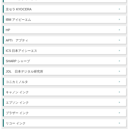
京セラ KYOCERA
IBM アイビーエム
HP
APTi アプティ
ICS 日本アイシーエス
SHARP シャープ
JDL 日本デジタル研究所
コニカミノルタ
キャノン インク
エプソン インク
ブラザー インク
リコー インク