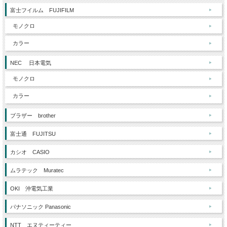
富士フイルム FUJIFILM
モノクロ
カラー
NEC 日本電気
モノクロ
カラー
ブラザー brother
富士通 FUJITSU
カシオ CASIO
ムラテック Muratec
OKI 沖電気工業
パナソニック Panasonic
NTT エヌティーティー