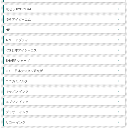
京セラ KYOCERA
IBM アイビーエム
HP
APTi アプティ
ICS 日本アイシーエス
SHARP シャープ
JDL 日本デジタル研究所
コニカミノルタ
キャノン インク
エプソン インク
ブラザー インク
リコー インク