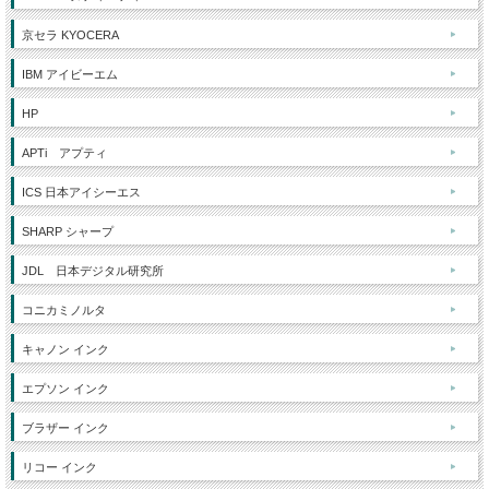
京セラ KYOCERA
IBM アイビーエム
HP
APTi アプティ
ICS 日本アイシーエス
SHARP シャープ
JDL 日本デジタル研究所
コニカミノルタ
キャノン インク
エプソン インク
ブラザー インク
リコー インク