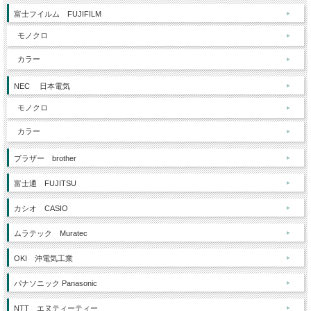
富士フイルム FUJIFILM
モノクロ
カラー
NEC 日本電気
モノクロ
カラー
ブラザー brother
富士通 FUJITSU
カシオ CASIO
ムラテック Muratec
OKI 沖電気工業
パナソニック Panasonic
NTT エヌティーティー