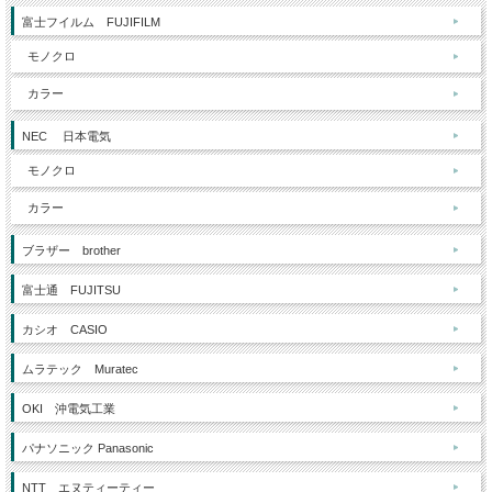
富士フイルム FUJIFILM
モノクロ
カラー
NEC 日本電気
モノクロ
カラー
ブラザー brother
富士通 FUJITSU
カシオ CASIO
ムラテック Muratec
OKI 沖電気工業
パナソニック Panasonic
NTT エヌティーティー