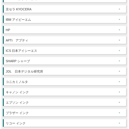
京セラ KYOCERA
IBM アイビーエム
HP
APTi アプティ
ICS 日本アイシーエス
SHARP シャープ
JDL 日本デジタル研究所
コニカミノルタ
キャノン インク
エプソン インク
ブラザー インク
リコー インク