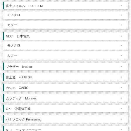
富士フイルム FUJIFILM
モノクロ
カラー
NEC 日本電気
モノクロ
カラー
ブラザー brother
富士通 FUJITSU
カシオ CASIO
ムラテック Muratec
OKI 沖電気工業
パナソニック Panasonic
NTT エヌティーティー