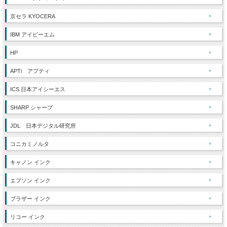
京セラ KYOCERA
IBM アイビーエム
HP
APTi アプティ
ICS 日本アイシーエス
SHARP シャープ
JDL 日本デジタル研究所
コニカミノルタ
キャノン インク
エプソン インク
ブラザー インク
リコー インク