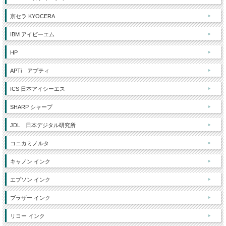
京セラ KYOCERA
IBM アイビーエム
HP
APTi アプティ
ICS 日本アイシーエス
SHARP シャープ
JDL 日本デジタル研究所
コニカミノルタ
キャノン インク
エプソン インク
ブラザー インク
リコー インク