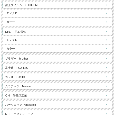
富士フイルム FUJIFILM
モノクロ
カラー
NEC 日本電気
モノクロ
カラー
ブラザー brother
富士通 FUJITSU
カシオ CASIO
ムラテック Muratec
OKI 沖電気工業
パナソニック Panasonic
NTT エヌティーティー