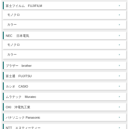
富士フイルム FUJIFILM
モノクロ
カラー
NEC 日本電気
モノクロ
カラー
ブラザー brother
富士通 FUJITSU
カシオ CASIO
ムラテック Muratec
OKI 沖電気工業
パナソニック Panasonic
NTT エヌティーティー