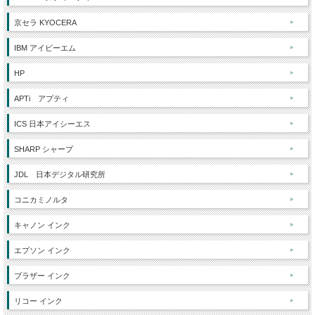
京セラ KYOCERA
IBM アイビーエム
HP
APTi アプティ
ICS 日本アイシーエス
SHARP シャープ
JDL 日本デジタル研究所
コニカミノルタ
キャノン インク
エプソン インク
ブラザー インク
リコー インク