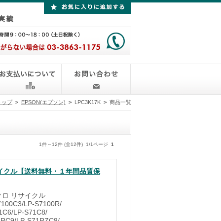
トップ
>
EPSON(エプソン)
>
LPC3K17K
>
商品一覧
1件～12件 (全12件) 1/1ページ
1
リサイクル【送料無料・１年間品質保
ノクロ リサイクル
00C3/LP-S7100R/
1C6/LP-S71C8/
1RC9/LP-S71RZC8/