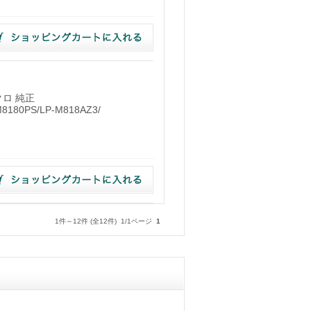
クロ 純正
180PS/LP-M818AZ3/
）
1件～12件 (全12件) 1/1ページ
1