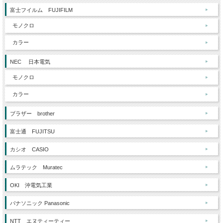
富士フイルム FUJIFILM
モノクロ
カラー
NEC 日本電気
モノクロ
カラー
ブラザー brother
富士通 FUJITSU
カシオ CASIO
ムラテック Muratec
OKI 沖電気工業
パナソニック Panasonic
NTT エヌティーティー