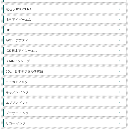
京セラ KYOCERA
IBM アイビーエム
HP
APTi アプティ
ICS 日本アイシーエス
SHARP シャープ
JDL 日本デジタル研究所
コニカミノルタ
キャノン インク
エプソン インク
ブラザー インク
リコー インク