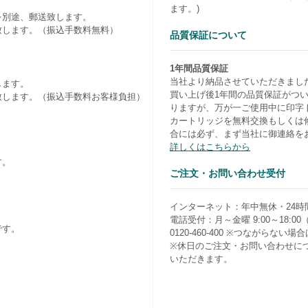
ます。)
を別途、郵送致します。
致します。（振込手数料無料）
品質保証について
1年間品質保証
当社より納品させていただきまし
します。
買い上げ後1年間の品質保証がつ
致します。（振込手数料お客様負担）
りますが、万が一ご使用中に印字
カートリッジを無料交換もしくは
合には必ず、まず当社に御連絡を
詳しくはこちらから
す。
ご注文・お問い合わせ受付
）
インターネット：年中無休・24時
電話受付：月～金曜 9:00～18:0
です。
0120-460-400 ※つながらない場合は0
※休日のご注文・お問い合わせに
いただきます。