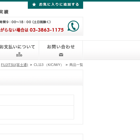
FUJITSU(富士通)
>
CL113 （K/C/M/Y）
>
商品一覧