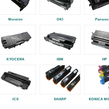
Muratec
OKI
Panaso
KYOCERA
IBM
HP
ICS
SHARP
KONICA M