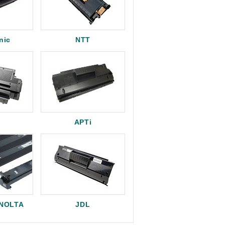
nic
NTT
APTi
INOLTA
JDL