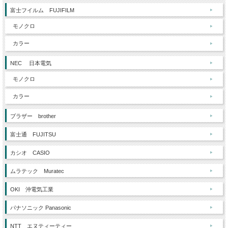
富士フイルム FUJIFILM
モノクロ
カラー
NEC 日本電気
モノクロ
カラー
ブラザー brother
富士通 FUJITSU
カシオ CASIO
ムラテック Muratec
OKI 沖電気工業
パナソニック Panasonic
NTT エヌティーティー