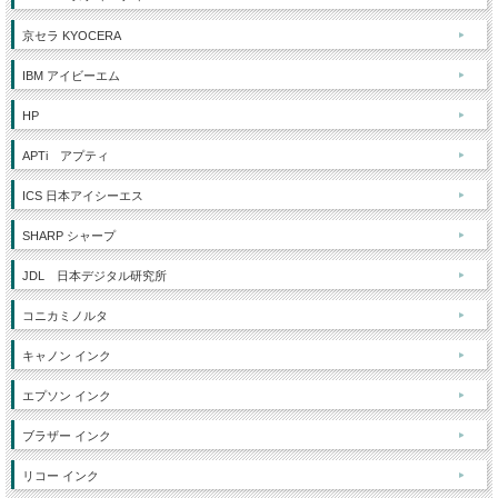
京セラ KYOCERA
IBM アイビーエム
HP
APTi アプティ
ICS 日本アイシーエス
SHARP シャープ
JDL 日本デジタル研究所
コニカミノルタ
キャノン インク
エプソン インク
ブラザー インク
リコー インク