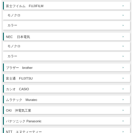
富士フイルム FUJIFILM
モノクロ
カラー
NEC 日本電気
モノクロ
カラー
ブラザー brother
富士通 FUJITSU
カシオ CASIO
ムラテック Muratec
OKI 沖電気工業
パナソニック Panasonic
NTT エヌティーティー