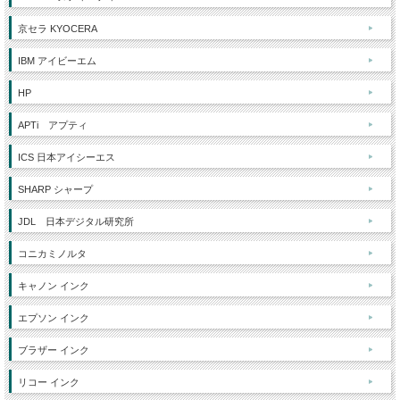
京セラ KYOCERA
IBM アイビーエム
HP
APTi アプティ
ICS 日本アイシーエス
SHARP シャープ
JDL 日本デジタル研究所
コニカミノルタ
キャノン インク
エプソン インク
ブラザー インク
リコー インク