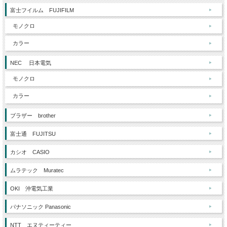
富士フイルム FUJIFILM
モノクロ
カラー
NEC 日本電気
モノクロ
カラー
ブラザー brother
富士通 FUJITSU
カシオ CASIO
ムラテック Muratec
OKI 沖電気工業
パナソニック Panasonic
NTT エヌティーティー