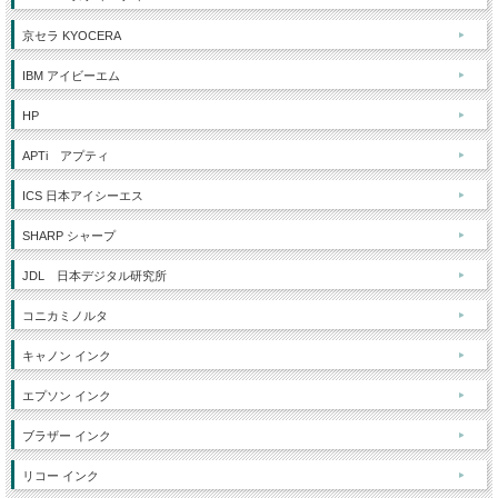
京セラ KYOCERA
IBM アイビーエム
HP
APTi アプティ
ICS 日本アイシーエス
SHARP シャープ
JDL 日本デジタル研究所
コニカミノルタ
キャノン インク
エプソン インク
ブラザー インク
リコー インク