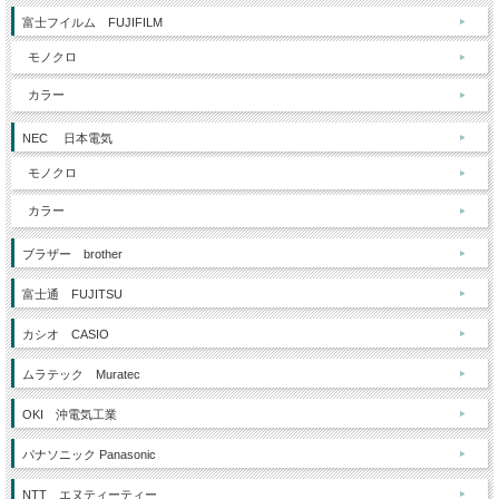
富士フイルム FUJIFILM
モノクロ
カラー
NEC 日本電気
モノクロ
カラー
ブラザー brother
富士通 FUJITSU
カシオ CASIO
ムラテック Muratec
OKI 沖電気工業
パナソニック Panasonic
NTT エヌティーティー