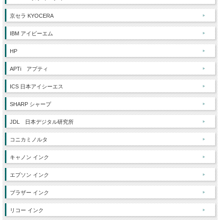
京セラ KYOCERA
IBM アイビーエム
HP
APTi アプティ
ICS 日本アイシーエス
SHARP シャープ
JDL 日本デジタル研究所
コニカミノルタ
キャノン インク
エプソン インク
ブラザー インク
リコー インク