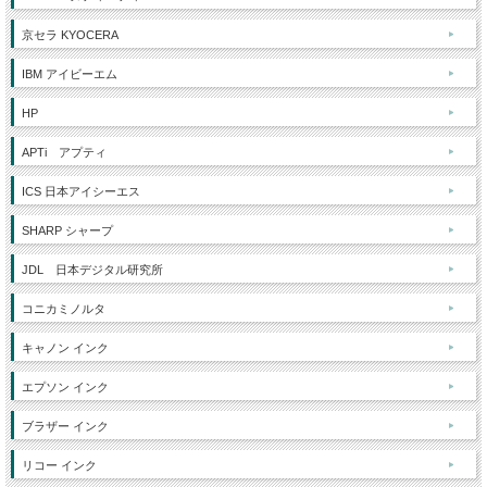
京セラ KYOCERA
IBM アイビーエム
HP
APTi アプティ
ICS 日本アイシーエス
SHARP シャープ
JDL 日本デジタル研究所
コニカミノルタ
キャノン インク
エプソン インク
ブラザー インク
リコー インク