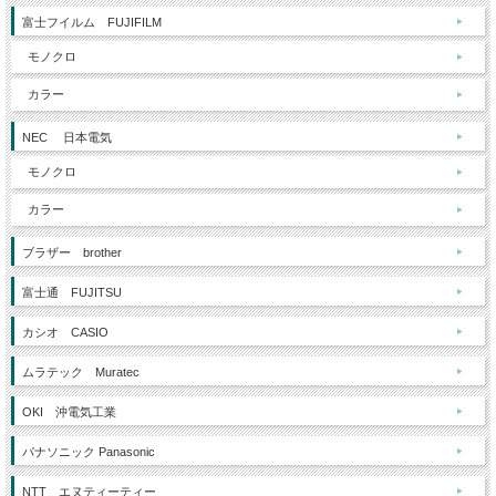
富士フイルム FUJIFILM
モノクロ
カラー
NEC 日本電気
モノクロ
カラー
ブラザー brother
富士通 FUJITSU
カシオ CASIO
ムラテック Muratec
OKI 沖電気工業
パナソニック Panasonic
NTT エヌティーティー