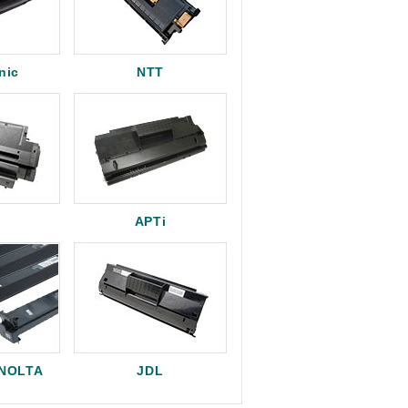
nic
NTT
APTi
INOLTA
JDL