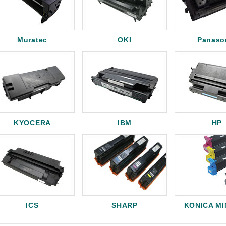
Muratec
OKI
Panaso
KYOCERA
IBM
HP
ICS
SHARP
KONICA M