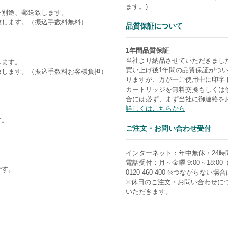
ます。)
を別途、郵送致します。
致します。（振込手数料無料）
品質保証について
1年間品質保証
当社より納品させていただきまし
します。
買い上げ後1年間の品質保証がつ
致します。（振込手数料お客様負担）
りますが、万が一ご使用中に印字
カートリッジを無料交換もしくは
合には必ず、まず当社に御連絡を
詳しくはこちらから
す。
ご注文・お問い合わせ受付
）
インターネット：年中無休・24時
電話受付：月～金曜 9:00～18:0
です。
0120-460-400 ※つながらない場合は0
※休日のご注文・お問い合わせに
いただきます。