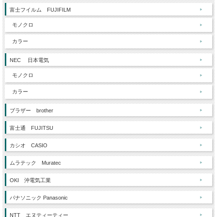
富士フイルム FUJIFILM
モノクロ
カラー
NEC 日本電気
モノクロ
カラー
ブラザー brother
富士通 FUJITSU
カシオ CASIO
ムラテック Muratec
OKI 沖電気工業
パナソニック Panasonic
NTT エヌティーティー