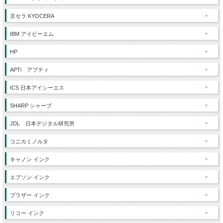
京セラ KYOCERA
IBM アイビーエム
HP
APTi アプティ
ICS 日本アイシーエス
SHARP シャープ
JDL 日本デジタル研究所
コニカミノルタ
キャノン インク
エプソン インク
ブラザー インク
リコー インク